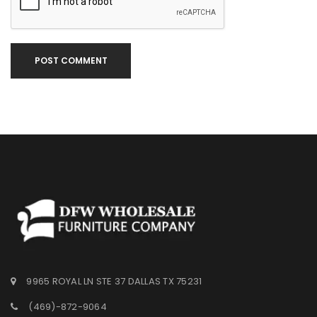
POST COMMENT
9965 ROYAL LN STE 37 DALLAS TX 75231
(469)-872-9064