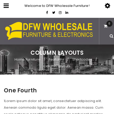
Welcome to DFW Wholesale Furniture!
0
COLUMN LAYOUTS
Home Furniture
Features
Shortcodes
/
/
/
Column Layouts
One Fourth
1
Lorem ipsum dolor sit amet, consectetuer adipiscing elit.
Aenean commodo ligula eget dolor. Aenean massa. Cum